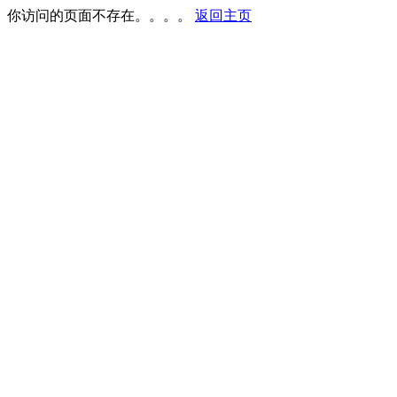
你访问的页面不存在。。。。
返回主页