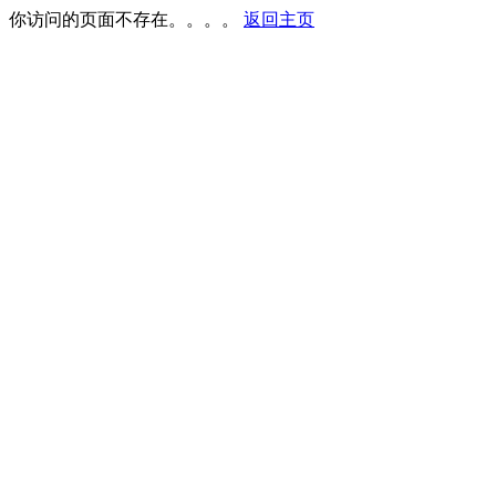
你访问的页面不存在。。。。
返回主页