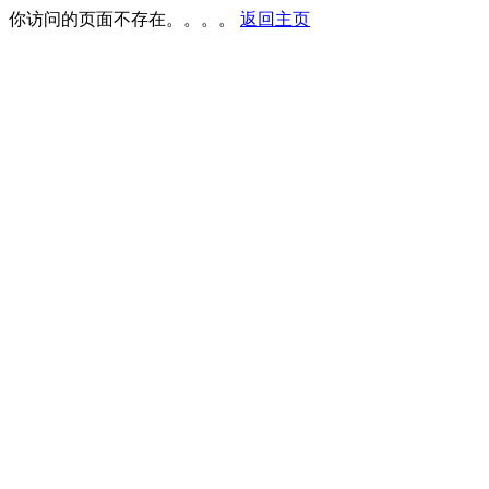
你访问的页面不存在。。。。
返回主页